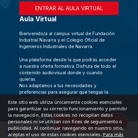
ENTRAR AL AULA VIRTUAL
Aula Virtual
Bienvenido/a al campus virtual de Fundación
Industrial Navarra y el Colegio Oficial de
Ingenieros Industriales de Navarra.
Una plataforma desde la que podrás acceder
a nuestra oferta formativa. Disfruta de todo el
contenido audiovisual donde y cuando
quieras.
Nos adaptamos a tus necesidades y
preferencias para asegurar que tengas la
mejor experiencia educativa.
Este sitio web utiliza únicamente cookies esenciales
para garantizar su correcto funcionamiento y permitir
la navegación. Estas cookies no recopilan datos
personales ni se utilizan con fines de seguimiento o
¿Quieres que te llamemos?
publicidad. Al continuar navegando en nuestro sitio,
Acceso supervisión
|
Acceso seguimiento
aceptas el uso de estas cookies esenciales.
Para más